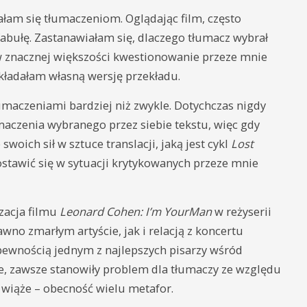
am się tłumaczeniom. Oglądając film, często
abułę. Zastanawiałam się, dlaczego tłumacz wybrał
e w znacznej większości kwestionowanie przeze mnie
układałam własną wersję przekładu.
umaczeniami bardziej niż zwykle. Dotychczas nigdy
aczenia wybranego przez siebie tekstu, więc gdy
oich sił w sztuce translacji, jaką jest cykl
Lost
stawić się w sytuacji krytykowanych przeze mnie
zacja filmu
Leonard Cohen: I’m YourMan
w reżyserii
o zmarłym artyście, jak i relacją z koncertu
pewnością jednym z najlepszych pisarzy wśród
e, zawsze stanowiły problem dla tłumaczy ze względu
m wiąże – obecność wielu metafor.