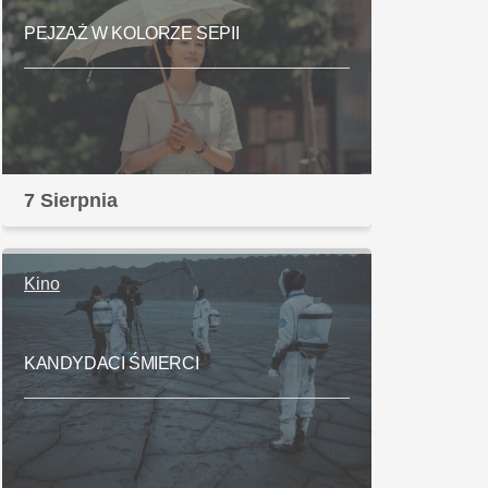
PEJZAŻ W KOLORZE SEPII
7 Sierpnia
Kino
KANDYDACI ŚMIERCI