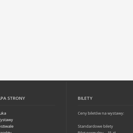
PA STRONY
BILETY
tuka
Ceny biletów na wystawy:
ystawy
estiwale
Standardowe bilety
rojekty
Bilet normalny – 15 zł