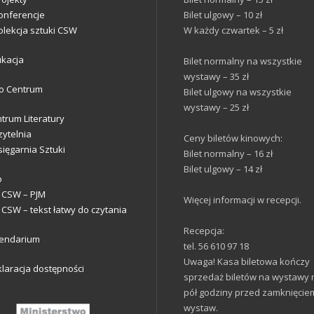
onferencje
Bilet ulgowy – 10 zł
olekcja sztuki CSW
W każdy czwartek – 5 zł
ukacja
Bilet normalny na wszystkie
wystawy – 35 zł
o Centrum
Bilet ulgowy na wszystkie
wystawy – 25 zł
trum Literatury
zytelnia
Ceny biletów kinowych:
sięgarnia Sztuki
Bilet normalny – 16 zł
Bilet ulgowy – 14 zł
o
 CSW – PJM
Więcej informacji w recepcji.
 CSW – tekst łatwy do czytania
Recepcja:
lendarium
tel. 56 610 97 18
Uwaga! Kasa biletowa kończy
laracja dostępności
sprzedaż biletów na wystawy 
pół godziny przed zamknięcie
wystaw.