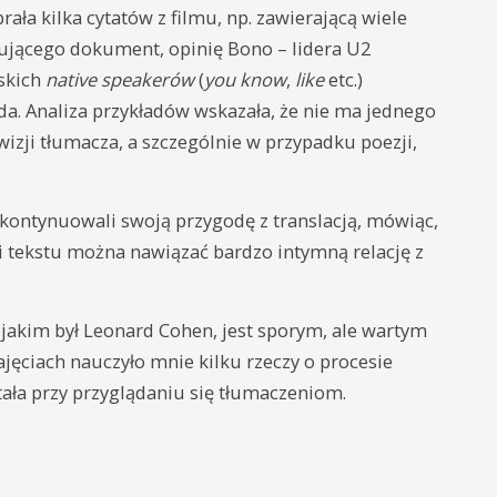
a kilka cytatów z filmu, np. zawierającą wiele
ującego dokument, opinię Bono – lidera U2
lskich
native speakerów
(
you know
,
like
etc.)
a. Analiza przykładów wskazała, że nie ma jednego
izji tłumacza, a szczególnie w przypadku poezji,
kontynuowali swoją przygodę z translacją, mówiąc,
ji tekstu można nawiązać bardzo intymną relację z
jakim był Leonard Cohen, jest sporym, ale wartym
jęciach nauczyło mnie kilku rzeczy o procesie
ała przy przyglądaniu się tłumaczeniom.