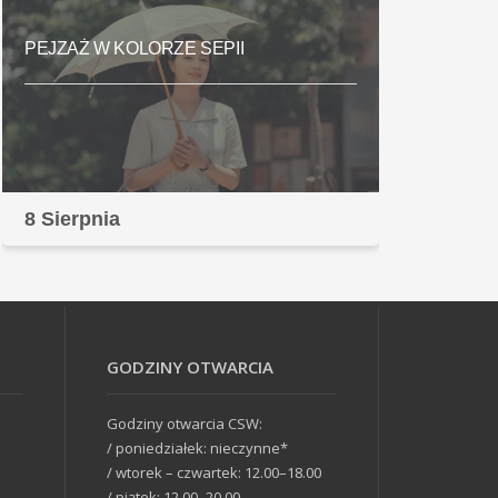
PEJZAŻ W KOLORZE SEPII
8 Sierpnia
GODZINY OTWARCIA
Godziny otwarcia CSW:
/ poniedziałek: nieczynne*
/ wtorek – czwartek: 12.00–18.00
/ piątek: 12.00–20.00