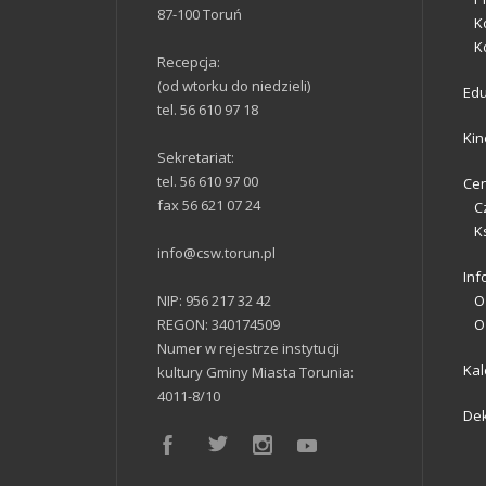
87-100 Toruń
K
K
Recepcja:
(od wtorku do niedzieli)
Ed
tel. 56 610 97 18
Kin
Sekretariat:
tel. 56 610 97 00
Cen
fax 56 621 07 24
C
K
info@csw.torun.pl
Inf
NIP: 956 217 32 42
O
REGON: 340174509
O
Numer w rejestrze instytucji
Ka
kultury Gminy Miasta Torunia:
4011-8/10
Dek