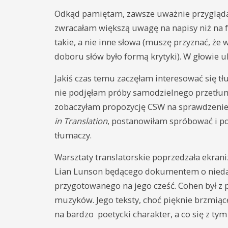
Odkąd pamiętam, zawsze uważnie przyglądał
zwracałam większą uwagę na napisy niż na f
takie, a nie inne słowa (muszę przyznać, ż
doboru słów było formą krytyki). W głowie 
Jakiś czas temu zaczęłam interesować się tł
nie podjęłam próby samodzielnego przetłum
zobaczyłam propozycję CSW na sprawdzenie sw
in Translation
, postanowiłam spróbować i po
tłumaczy.
Warsztaty translatorskie poprzedzała ekrani
Lian Lunson będącego dokumentem o niedawn
przygotowanego na jego cześć. Cohen był z 
muzyków. Jego teksty, choć pięknie brzmiąc
na bardzo poetycki charakter, a co się z ty