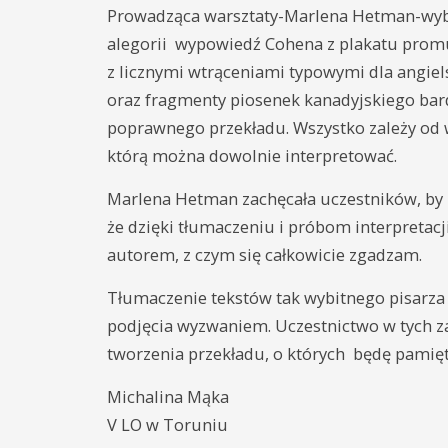
Prowadząca warsztaty-Marlena Hetman-wybrał
alegorii wypowiedź Cohena z plakatu prom
z licznymi wtrąceniami typowymi dla angie
oraz fragmenty piosenek kanadyjskiego bard
poprawnego przekładu. Wszystko zależy od w
którą można dowolnie interpretować.
Marlena Hetman zachęcała uczestników, by 
że dzięki tłumaczeniu i próbom interpretac
autorem, z czym się całkowicie zgadzam.
Tłumaczenie tekstów tak wybitnego pisarza 
podjęcia wyzwaniem. Uczestnictwo w tych za
tworzenia przekładu, o których będę pamięt
Michalina Mąka
V LO w Toruniu