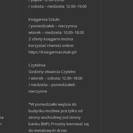
/ sobota – niedziela: 12.00–19.00
Księgarnia Sztuki:
/ poniedziałek – nieczynna
wtorek – niedziela: 10.00–18.00
Z oferty księgarni można
korzystać również online:
https://ksiegarniasztuki.pl/
Czytelnia:
Godziny otwarcia Czytelni:
/ wtorek – sobota: 12.00–18.00
/ niedziela – poniedziałek:
nieczynne
*W poniedziałki wejście do
budynku możliwe jest tylko od
na
strony wschodniej (od strony
m
banku BNP). Prosimy kierować się
do metalowych drzwi.