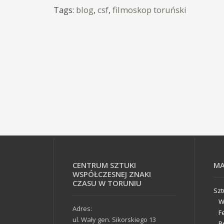
Tags:
blog
,
csf
,
filmoskop toruński
CENTRUM SZTUKI
MA
WSPÓŁCZESNEJ ZNAKI
CZASU W TORUNIU
Sz
W
Adres:
F
ul. Wały gen. Sikorskiego 13
P