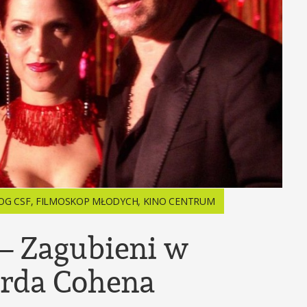
OG CSF
,
FILMOSKOP MŁODYCH
,
KINO CENTRUM
– Zagubieni w
arda Cohena