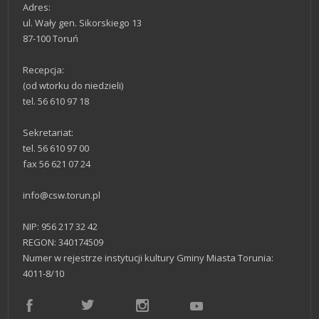
Adres:
ul. Wały gen. Sikorskiego 13
87-100 Toruń
Recepcja:
(od wtorku do niedzieli)
tel. 56 610 97 18
Sekretariat:
tel. 56 610 97 00
fax 56 621 07 24
info@csw.torun.pl
NIP: 956 217 32 42
REGON: 340174509
Numer w rejestrze instytucji kultury Gminy Miasta Torunia:
4011-8/10