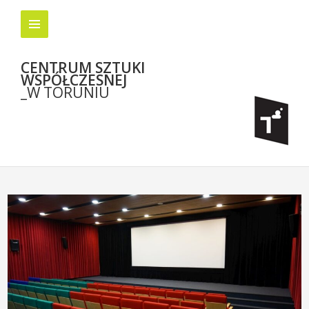
CENTRUM SZTUKI
WSPÓŁCZESNEJ
_W TORUNIU