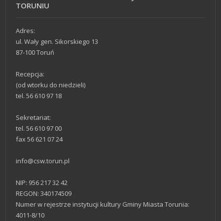
TORUNIU
Adres:
ul. Wały gen. Sikorskiego 13
87-100 Toruń
Recepcja:
(od wtorku do niedzieli)
tel. 56 610 97 18
Sekretariat:
tel. 56 610 97 00
fax 56 621 07 24
info@csw.torun.pl
NIP: 956 217 32 42
REGON: 340174509
Numer w rejestrze instytucji kultury Gminy Miasta Torunia:
4011-8/10