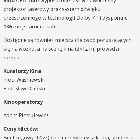
Kino Centrum
wyposażone jest w nowoczesny
projektor laserowy oraz system dźwięku
przestrzennego w technologii Dolby 7.1 i dysponuje
136
miejscami na sali.
Dostępne są również miejsca dla osób poruszających
się na wózku, a na scenę kina (2×12 m) prowadzi
rampa.
Kuratorzy Kina
Piotr Waśniewski
Radosław Osiński
Kinooperatorzy
Adam Pietrulewicz
Ceny biletów:
Bilet ulgowy: 14 zł (dzieci i młodzież szkolna, studenci,