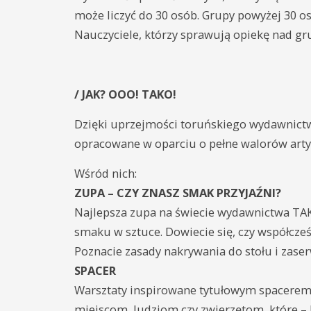
może liczyć do 30 osób. Grupy powyżej 30 osó
Nauczyciele, którzy sprawują opiekę nad gr
/ JAK? OOO! TAKO!
Dzięki uprzejmości toruńskiego wydawnict
opracowane w oparciu o pełne walorów artys
Wśród nich:
ZUPA – CZY ZNASZ SMAK PRZYJAŹNI?
Najlepsza zupa na świecie wydawnictwa TAKO
smaku w sztuce. Dowiecie się, czy współcześni
Poznacie zasady nakrywania do stołu i zaser
SPACER
Warsztaty inspirowane tytułowym spacerem t
miejscom, ludziom czy zwierzętom, które –