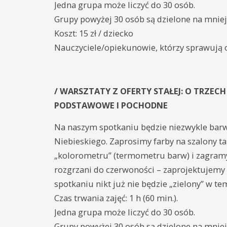
Jedna grupa może liczyć do 30 osób.
Grupy powyżej 30 osób są dzielone na mniej
Koszt: 15 zł / dziecko
Nauczyciele/opiekunowie, którzy sprawują 
/ WARSZTATY Z OFERTY STAŁEJ: O TRZEC
PODSTAWOWE I POCHODNE
Na naszym spotkaniu będzie niezwykle barw
Niebieskiego. Zaprosimy farby na szalony t
„kolorometru” (termometru barw) i zagramy
rozgrzani do czerwoności – zaprojektujemy
spotkaniu nikt już nie będzie „zielony” w te
Czas trwania zajęć: 1 h (60 min.).
Jedna grupa może liczyć do 30 osób.
Grupy powyżej 30 osób są dzielone na mniej