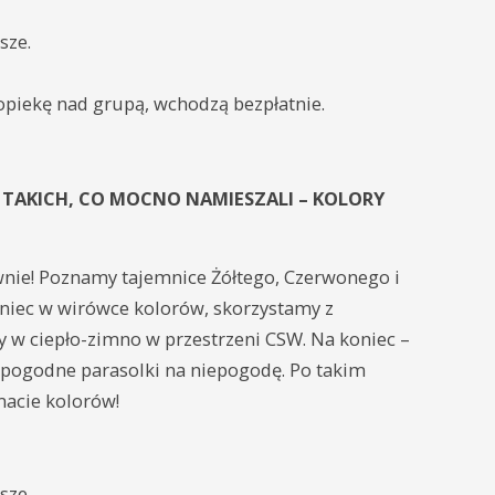
sze.
opiekę nad grupą, wchodzą bezpłatnie.
H TAKICH, CO MOCNO NAMIESZALI – KOLORY
nie! Poznamy tajemnice Żółtego, Czerwonego i
aniec w wirówce kolorów, skorzystamy z
 w ciepło-zimno w przestrzeni CSW. Na koniec –
 pogodne parasolki na niepogodę. Po takim
macie kolorów!
sze.