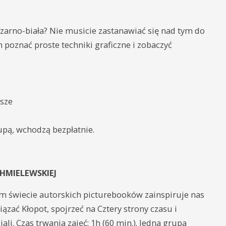
y czarno-biała? Nie musicie zastanawiać się nad tym do
 poznać proste techniki graficzne i zobaczyć
jsze
upą, wchodzą bezpłatnie.
CHMIELEWSKIEJ
ym świecie autorskich picturebooków zainspiruje nas
zać Kłopot, spojrzeć na Cztery strony czasu i
ali. Czas trwania zajęć: 1h (60 min.). Jedna grupa