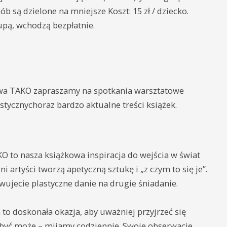
b są dzielone na mniejsze Koszt: 15 zł / dziecko.
upą, wchodzą bezpłatnie.
wa TAKO zapraszamy na spotkania warsztatowe
tycznychoraz bardzo aktualne treści książek.
 to nasza książkowa inspiracja do wejścia w świat
 artyści tworzą apetyczną sztukę i „z czym to się je”.
wujecie plastyczne danie na drugie śniadanie.
o doskonała okazja, aby uważniej przyjrzeć się
 być może – mijamy codziennie. Swoje obserwacje