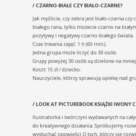
/ CZARNO-BIAŁE CZY BIAŁO-CZARNE?
Jak myślicie, czy zebra jest biało-czarna cz
białego rana, tylko możecie czarno na białym
pozytywy i negatywy czarno-białego świata.
Czas trwania zajęć: 1 h (60 min.).
Jedna grupa może liczyć do 30 osób.
Grupy powyżej 30 osób są dzielone na mnie
Koszt: 15 zł / dziecko.
Nauczyciele, którzy sprawują opiekę nad gr
/ LOOK AT PICTUREBOOK KSIĄŻKI IWONY 
Ilustratorka i twórczyni wydawanych na cał
do kreatywnego działania. Spróbujemy rozwią
wysłuchać opowieści O tych, którzy się rozwij