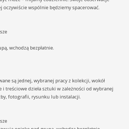
ej oczywiście wspólnie będziemy spacerować.
jsze
upą, wchodzą bezpłatnie.
ne są jednej, wybranej pracy z kolekcji, wokół
i treściowe dzieła sztuki w zależności od wybranej
y, fotografii, rysunku lub instalacji.
jsze
sprawują opiekę nad grupą, wchodzą bezpłatnie.