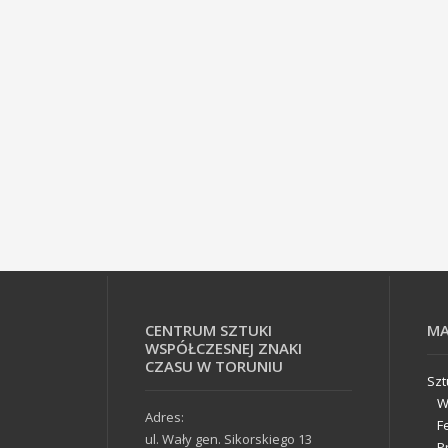
CENTRUM SZTUKI
MA
WSPÓŁCZESNEJ ZNAKI
CZASU W TORUNIU
Sz
W
Adres:
F
ul. Wały gen. Sikorskiego 13
P