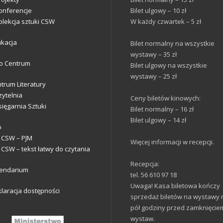
onferencje
Bilet ulgowy – 10 zł
olekcja sztuki CSW
W każdy czwartek – 5 zł
ukacja
Bilet normalny na wszystkie
wystawy – 35 zł
o Centrum
Bilet ulgowy na wszystkie
wystawy – 25 zł
trum Literatury
zytelnia
Ceny biletów kinowych:
sięgarnia Sztuki
Bilet normalny – 16 zł
Bilet ulgowy – 14 zł
o
 CSW – PJM
Więcej informacji w recepcji.
 CSW – tekst łatwy do czytania
Recepcja:
lendarium
tel. 56 610 97 18
Uwaga! Kasa biletowa kończy
laracja dostępności
sprzedaż biletów na wystawy 
pół godziny przed zamknięcie
wystaw.