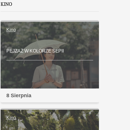
KINO
Kino
PEJZAŻ W KOLORZE SEPII
8 Sierpnia
Kino