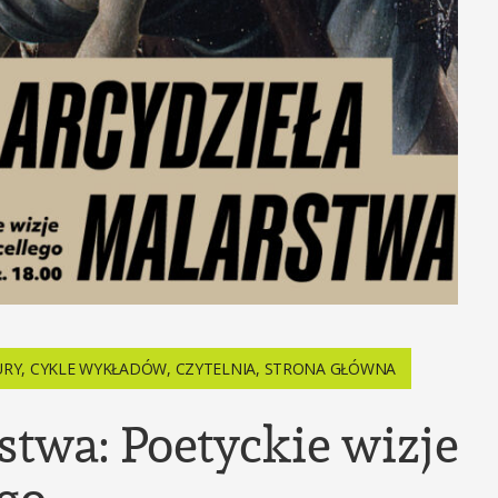
URY
,
CYKLE WYKŁADÓW
,
CZYTELNIA
,
STRONA GŁÓWNA
stwa: Poetyckie wizje