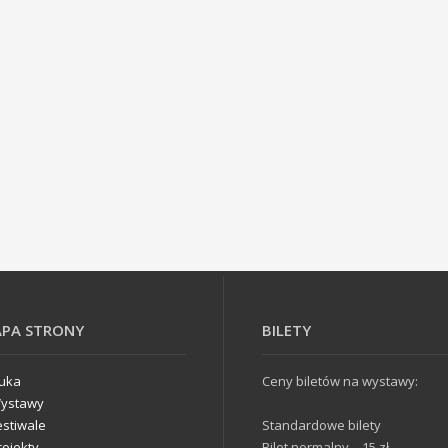
PA STRONY
BILETY
tuka
Ceny biletów na wystawy:
ystawy
estiwale
Standardowe bilety
rojekty
Bilet normalny – 15 zł