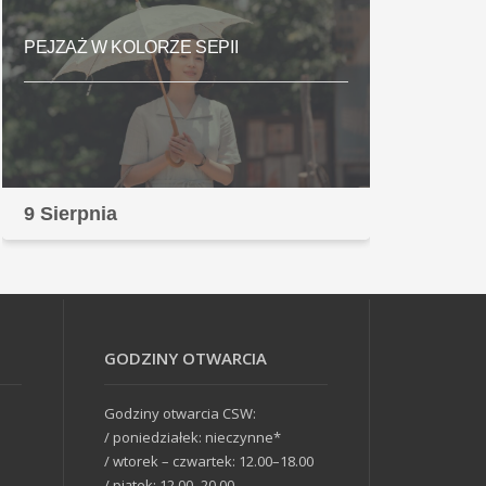
PEJZAŻ W KOLORZE SEPII
9 Sierpnia
GODZINY OTWARCIA
Godziny otwarcia CSW:
/ poniedziałek: nieczynne*
/ wtorek – czwartek: 12.00–18.00
/ piątek: 12.00–20.00