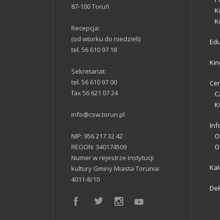
87-100 Toruń
K
K
Recepcja:
(od wtorku do niedzieli)
Ed
tel. 56 610 97 18
Kin
Sekretariat:
tel. 56 610 97 00
Cen
fax 56 621 07 24
C
K
info@csw.torun.pl
Inf
NIP: 956 217 32 42
O
REGON: 340174509
O
Numer w rejestrze instytucji
Ka
kultury Gminy Miasta Torunia:
4011-8/10
Dek