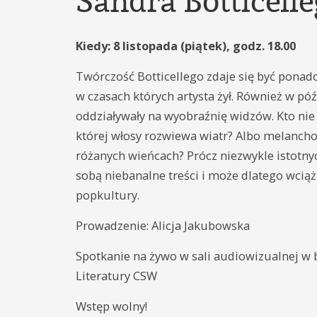
Sandra Botticell
Kiedy: 8 listopada (piątek), godz. 18.00
Twórczość Botticellego zdaje się być ponad
w czasach których artysta żył. Również w póź
oddziaływały na wyobraźnię widzów. Kto nie 
której włosy rozwiewa wiatr? Albo melanch
różanych wieńcach? Prócz niezwykle istotnyc
sobą niebanalne treści i może dlatego wciąż
popkultury.
Prowadzenie: Alicja Jakubowska
Spotkanie na żywo w sali audiowizualnej w
Literatury CSW
Wstęp wolny!