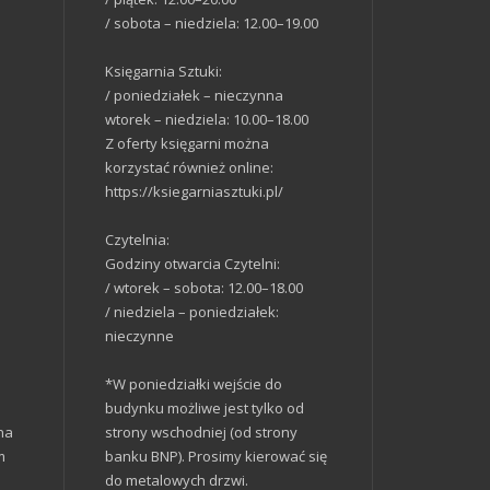
/ sobota – niedziela: 12.00–19.00
Księgarnia Sztuki:
/ poniedziałek – nieczynna
wtorek – niedziela: 10.00–18.00
Z oferty księgarni można
korzystać również online:
https://ksiegarniasztuki.pl/
Czytelnia:
Godziny otwarcia Czytelni:
/ wtorek – sobota: 12.00–18.00
/ niedziela – poniedziałek:
nieczynne
*W poniedziałki wejście do
budynku możliwe jest tylko od
na
strony wschodniej (od strony
m
banku BNP). Prosimy kierować się
do metalowych drzwi.