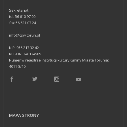
Sekretariat:
tel. 56 610 97 00
fax 56 621 07 24
info@csw.torun.pl
NIP: 956 217 32 42
REGON: 340174509
Numer w rejestrze instytucji kultury Gminy Miasta Torunia:
4011-8/10
MAPA STRONY