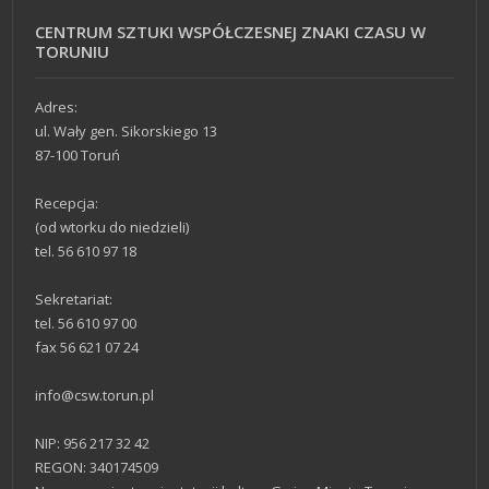
CENTRUM SZTUKI WSPÓŁCZESNEJ ZNAKI CZASU W
TORUNIU
Adres:
ul. Wały gen. Sikorskiego 13
87-100 Toruń
Recepcja:
(od wtorku do niedzieli)
tel. 56 610 97 18
Sekretariat:
tel. 56 610 97 00
fax 56 621 07 24
info@csw.torun.pl
NIP: 956 217 32 42
REGON: 340174509