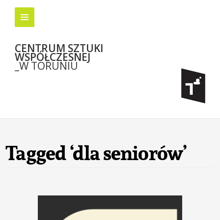
CENTRUM SZTUKI
WSPÓŁCZESNEJ
_W TORUNIU
Tagged ‘dla seniorów’