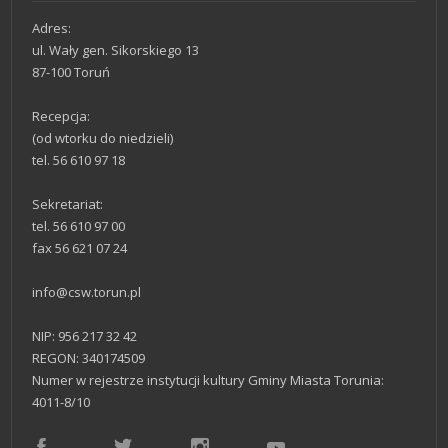
Adres:
ul. Wały gen. Sikorskiego 13
87-100 Toruń
Recepcja:
(od wtorku do niedzieli)
Dzień na plus /
tel. 56 610 97 18
czerwiec
Sekretariat:
tel. 56 610 97 00
fax 56 621 07 24
info@csw.torun.pl
NIP: 956 217 32 42
REGON: 340174509
Numer w rejestrze instytucji kultury Gminy Miasta Torunia:
4011-8/10