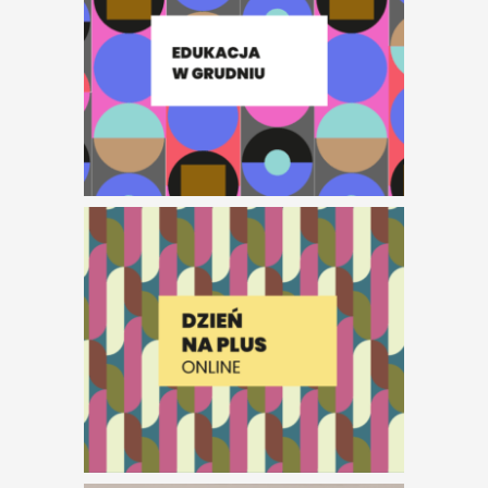
działania do
aktualnych
wystaw
Dzień na plus:
spacer po
aktualnych
wystawach