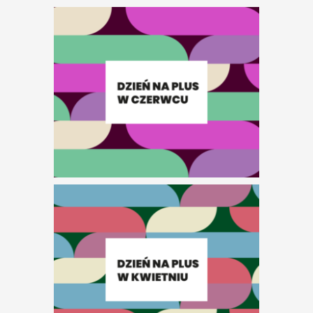
Dzień na plus w
październiku
Dzień na plus we
wrześniu