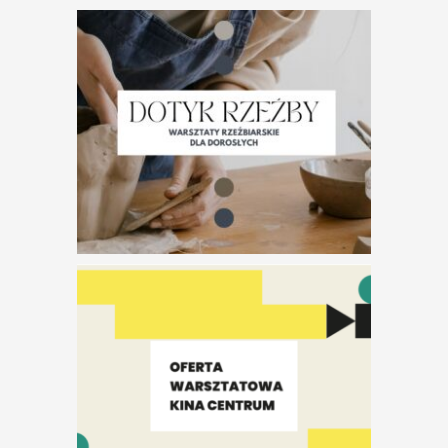
Otwarte
Konsultacje
Filmowe, czyli I
Slam Filmowy w
Kinie Centrum
Wakacyjne
oprowadzania po
wystawach!