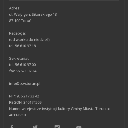
Adres:
ul. Wały gen. Sikorskiego 13
87-100 Toruń
Recepcja:
(od wtorku do niedzieli)
30.06.2020 Dzień
tel. 56 610 97 18
na Plus
Sekretariat:
tel. 56 610 97 00
fax 56 621 07 24
info@csw.torun.pl
NIP: 956 217 32 42
REGON: 340174509
Numer w rejestrze instytucji kultury Gminy Miasta Torunia:
4011-8/10