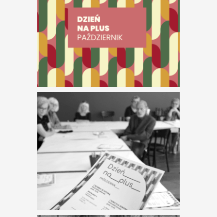
Letni kurs
kaligrafii
Przegląd filmów o
twórczości
Bronisława
Wojciecha Linkego