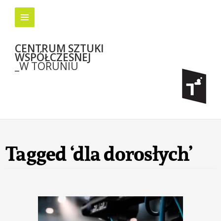
CENTRUM SZTUKI
WSPÓŁCZESNEJ
_W TORUNIU
Tagged ‘dla dorosłych’