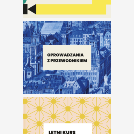
Dotyk Rzeźby.
Warsztaty
rzeźbiarskie dla
dorosłych
Oferta
warsztatowa Kina
Centrum